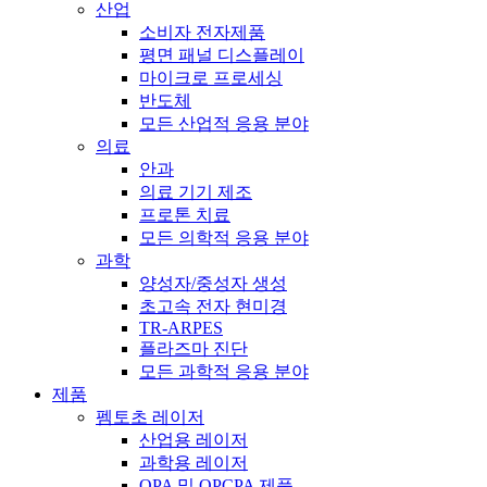
산업
소비자 전자제품
평면 패널 디스플레이
마이크로 프로세싱
반도체
모든 산업적 응용 분야
의료
안과
의료 기기 제조
프로톤 치료
모든 의학적 응용 분야
과학
양성자/중성자 생성
초고속 전자 현미경
TR-ARPES
플라즈마 진단
모든 과학적 응용 분야
제품
펨토초 레이저
산업용 레이저
과학용 레이저
OPA 및 OPCPA 제품