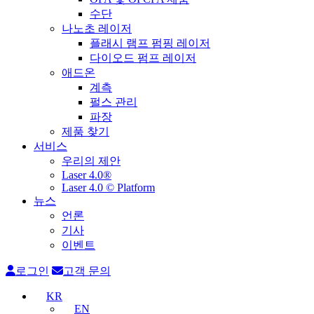
수단
나노초 레이저
플래시 램프 펌핑 레이저
다이오드 펌프 레이저
애드온
계측
펄스 관리
파장
제품 찾기
서비스
우리의 제안
Laser 4.0®
Laser 4.0 © Platform
뉴스
언론
기사
이벤트
로그인
고객 문의
KR
EN