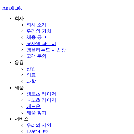
Amplitude
회사
회사 소개
우리의 가치
채용 공고
당사의 파트너
앰플리튜드 사업장
고객 문의
응용
산업
의료
과학
제품
펨토초 레이저
나노초 레이저
애드온
제품 찾기
서비스
우리의 제안
Laser 4.0®