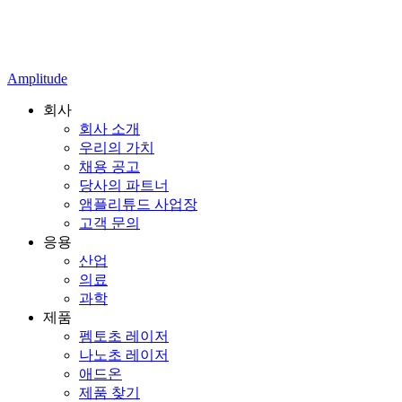
Amplitude
회사
회사 소개
우리의 가치
채용 공고
당사의 파트너
앰플리튜드 사업장
고객 문의
응용
산업
의료
과학
제품
펨토초 레이저
나노초 레이저
애드온
제품 찾기