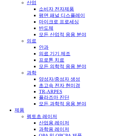
산업
소비자 전자제품
평면 패널 디스플레이
마이크로 프로세싱
반도체
모든 산업적 응용 분야
의료
안과
의료 기기 제조
프로톤 치료
모든 의학적 응용 분야
과학
양성자/중성자 생성
초고속 전자 현미경
TR-ARPES
플라즈마 진단
모든 과학적 응용 분야
제품
펨토초 레이저
산업용 레이저
과학용 레이저
OPA 및 OPCPA 제품