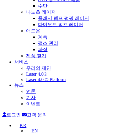
수단
나노초 레이저
플래시 램프 펌핑 레이저
다이오드 펌프 레이저
애드온
계측
펄스 관리
파장
제품 찾기
서비스
우리의 제안
Laser 4.0®
Laser 4.0 © Platform
뉴스
언론
기사
이벤트
로그인
고객 문의
KR
EN