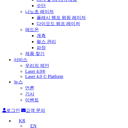
수단
나노초 레이저
플래시 램프 펌핑 레이저
다이오드 펌프 레이저
애드온
계측
펄스 관리
파장
제품 찾기
서비스
우리의 제안
Laser 4.0®
Laser 4.0 © Platform
뉴스
언론
기사
이벤트
로그인
고객 문의
KR
EN