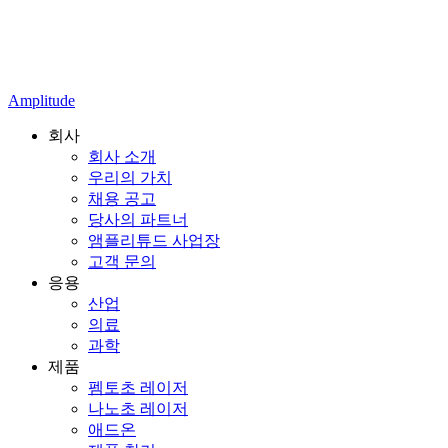
Amplitude
회사
회사 소개
우리의 가치
채용 공고
당사의 파트너
앰플리튜드 사업장
고객 문의
응용
산업
의료
과학
제품
펨토초 레이저
나노초 레이저
애드온