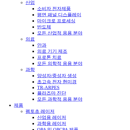
산업
소비자 전자제품
평면 패널 디스플레이
마이크로 프로세싱
반도체
모든 산업적 응용 분야
의료
안과
의료 기기 제조
프로톤 치료
모든 의학적 응용 분야
과학
양성자/중성자 생성
초고속 전자 현미경
TR-ARPES
플라즈마 진단
모든 과학적 응용 분야
제품
펨토초 레이저
산업용 레이저
과학용 레이저
OPA 및 OPCPA 제품