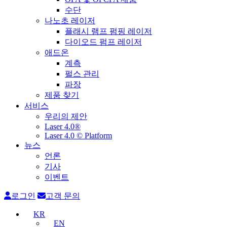
수단
나노초 레이저
플래시 램프 펌핑 레이저
다이오드 펌프 레이저
애드온
계측
펄스 관리
파장
제품 찾기
서비스
우리의 제안
Laser 4.0®
Laser 4.0 © Platform
뉴스
언론
기사
이벤트
로그인
고객 문의
KR
EN