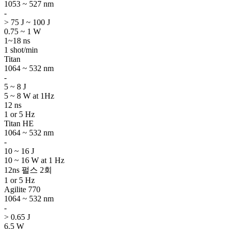
1053 ~ 527 nm
-
> 75 J ~ 100 J
0.75 ~ 1 W
1~18 ns
1 shot/min
Titan
1064 ~ 532 nm
-
5 ~ 8 J
5 ~ 8 W at 1Hz
12 ns
1 or 5 Hz
Titan HE
1064 ~ 532 nm
-
10 ~ 16 J
10 ~ 16 W at 1 Hz
12ns 펄스 2회
1 or 5 Hz
Agilite 770
1064 ~ 532 nm
-
> 0.65 J
6.5 W