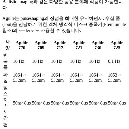
Ballistic Imaging과 같은 다양한 응용 분야에 적용이 가능합니
다.
Agilite는 pulseshaping의 장점을 최대한 유지하면서, 수십 줄
(Joul)을 전달하기 위한 액체 냉각식 디스크 증폭기(Premiumlite
참조)의 seeder로도 사용할 수 있습니다.
사
Agilite
Agilite
Agilite
Agilite
Agilite
Agilite
770
709
712
721
730
725
양
반
복
10 Hz
10 Hz
10 Hz
10 Hz
10 Hz
0.1 Hz
률
파
1064 ~
1064 ~
1064 ~
1064 ~
1064 ~
1053 ~
532nm
532nm
532nm
532nm
532nm
532nm
장
펄
스
지
50ns~8µs
50ns~8µs
50ns~8µs
50ns~8µs
50ns~8µs
50ns~8µs
속
시
간
펄