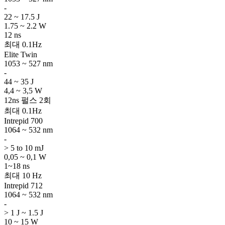
-
22 ~ 17.5 J
1.75 ~ 2.2 W
12 ns
최대 0.1Hz
Elite Twin
1053 ~ 527 nm
-
44 ~ 35 J
4,4 ~ 3,5 W
12ns 펄스 2회
최대 0.1Hz
Intrepid 700
1064 ~ 532 nm
-
> 5 to 10 mJ
0,05 ~ 0,1 W
1~18 ns
최대 10 Hz
Intrepid 712
1064 ~ 532 nm
-
> 1 J ~ 1.5 J
10 ~ 15 W