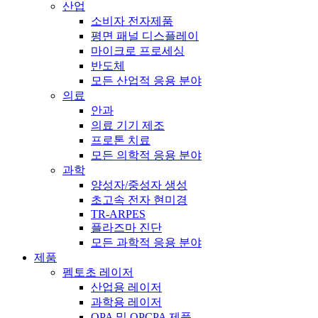
산업
소비자 전자제품
평면 패널 디스플레이
마이크로 프로세싱
반도체
모든 산업적 응용 분야
의료
안과
의료 기기 제조
프로톤 치료
모든 의학적 응용 분야
과학
양성자/중성자 생성
초고속 전자 현미경
TR-ARPES
플라즈마 진단
모든 과학적 응용 분야
제품
펨토초 레이저
산업용 레이저
과학용 레이저
OPA 및 OPCPA 제품