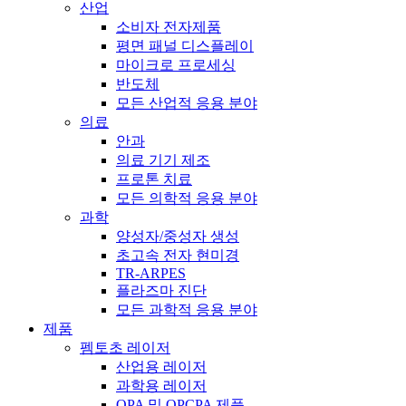
산업
소비자 전자제품
평면 패널 디스플레이
마이크로 프로세싱
반도체
모든 산업적 응용 분야
의료
안과
의료 기기 제조
프로톤 치료
모든 의학적 응용 분야
과학
양성자/중성자 생성
초고속 전자 현미경
TR-ARPES
플라즈마 진단
모든 과학적 응용 분야
제품
펨토초 레이저
산업용 레이저
과학용 레이저
OPA 및 OPCPA 제품