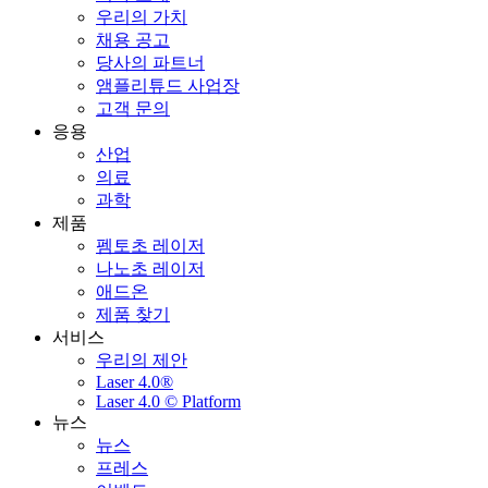
우리의 가치
채용 공고
당사의 파트너
앰플리튜드 사업장
고객 문의
응용
산업
의료
과학
제품
펨토초 레이저
나노초 레이저
애드온
제품 찾기
서비스
우리의 제안
Laser 4.0®
Laser 4.0 © Platform
뉴스
뉴스
프레스