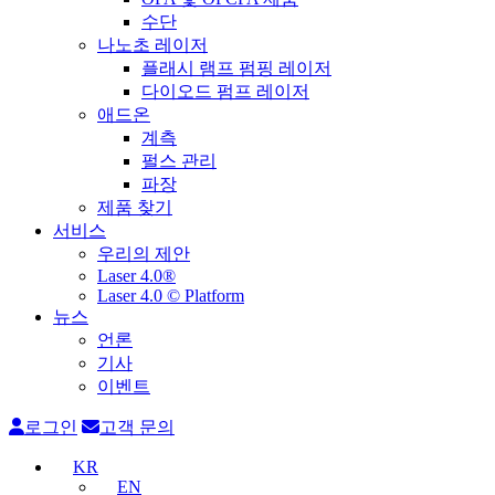
수단
나노초 레이저
플래시 램프 펌핑 레이저
다이오드 펌프 레이저
애드온
계측
펄스 관리
파장
제품 찾기
서비스
우리의 제안
Laser 4.0®
Laser 4.0 © Platform
뉴스
언론
기사
이벤트
로그인
고객 문의
KR
EN