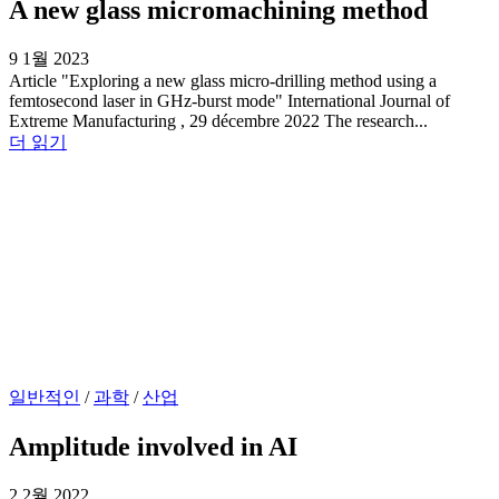
A new glass micromachining method
9 1월 2023
Article "Exploring a new glass micro-drilling method using a
femtosecond laser in GHz-burst mode" International Journal of
Extreme Manufacturing , 29 décembre 2022 The research...
더 읽기
일반적인
/
과학
/
산업
Amplitude involved in AI
2 2월 2022