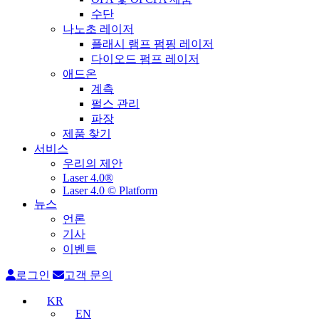
수단
나노초 레이저
플래시 램프 펌핑 레이저
다이오드 펌프 레이저
애드온
계측
펄스 관리
파장
제품 찾기
서비스
우리의 제안
Laser 4.0®
Laser 4.0 © Platform
뉴스
언론
기사
이벤트
로그인
고객 문의
KR
EN