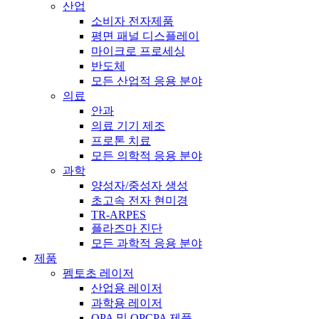
산업
소비자 전자제품
평면 패널 디스플레이
마이크로 프로세싱
반도체
모든 산업적 응용 분야
의료
안과
의료 기기 제조
프로톤 치료
모든 의학적 응용 분야
과학
양성자/중성자 생성
초고속 전자 현미경
TR-ARPES
플라즈마 진단
모든 과학적 응용 분야
제품
펨토초 레이저
산업용 레이저
과학용 레이저
OPA 및 OPCPA 제품