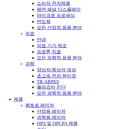
소비자 전자제품
평면 패널 디스플레이
마이크로 프로세싱
반도체
모든 산업적 응용 분야
의료
안과
의료 기기 제조
프로톤 치료
모든 의학적 응용 분야
과학
양성자/중성자 생성
초고속 전자 현미경
TR-ARPES
플라즈마 진단
모든 과학적 응용 분야
제품
펨토초 레이저
산업용 레이저
과학용 레이저
OPA 및 OPCPA 제품