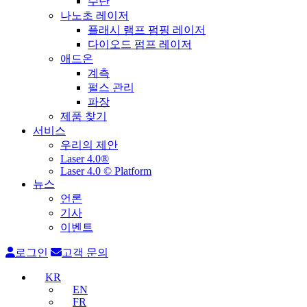
수단
나노초 레이저
플래시 램프 펌핑 레이저
다이오드 펌프 레이저
애드온
계측
펄스 관리
파장
제품 찾기
서비스
우리의 제안
Laser 4.0®
Laser 4.0 © Platform
뉴스
언론
기사
이벤트
로그인
고객 문의
KR
EN
FR