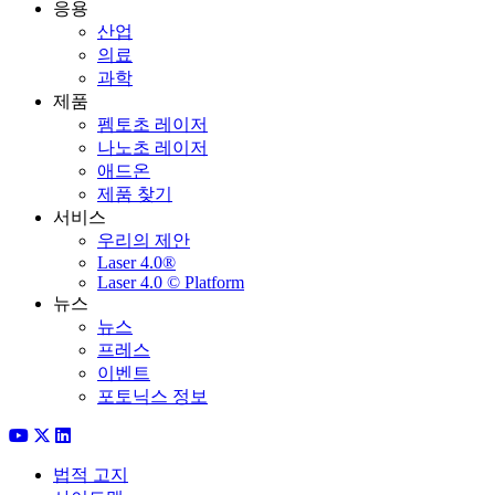
응용
산업
의료
과학
제품
펨토초 레이저
나노초 레이저
애드온
제품 찾기
서비스
우리의 제안
Laser 4.0®
Laser 4.0 © Platform
뉴스
뉴스
프레스
이벤트
포토닉스 정보
법적 고지