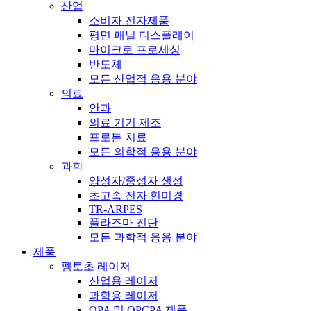
산업
소비자 전자제품
평면 패널 디스플레이
마이크로 프로세싱
반도체
모든 산업적 응용 분야
의료
안과
의료 기기 제조
프로톤 치료
모든 의학적 응용 분야
과학
양성자/중성자 생성
초고속 전자 현미경
TR-ARPES
플라즈마 진단
모든 과학적 응용 분야
제품
펨토초 레이저
산업용 레이저
과학용 레이저
OPA 및 OPCPA 제품