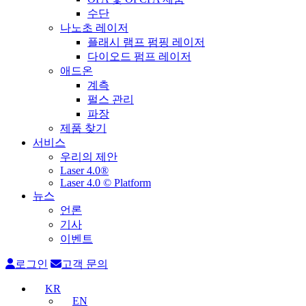
수단
나노초 레이저
플래시 램프 펌핑 레이저
다이오드 펌프 레이저
애드온
계측
펄스 관리
파장
제품 찾기
서비스
우리의 제안
Laser 4.0®
Laser 4.0 © Platform
뉴스
언론
기사
이벤트
로그인
고객 문의
KR
EN