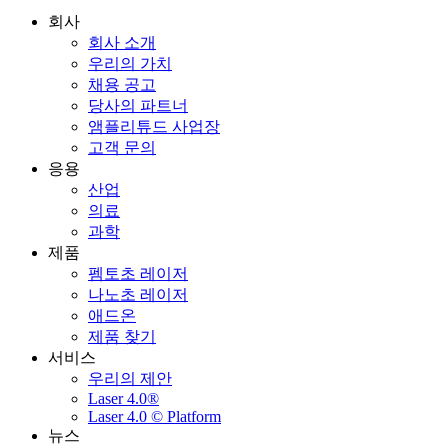
회사
회사 소개
우리의 가치
채용 공고
당사의 파트너
앰플리튜드 사업장
고객 문의
응용
산업
의료
과학
제품
펨토초 레이저
나노초 레이저
애드온
제품 찾기
서비스
우리의 제안
Laser 4.0®
Laser 4.0 © Platform
뉴스