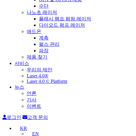
수단
나노초 레이저
플래시 램프 펌핑 레이저
다이오드 펌프 레이저
애드온
계측
펄스 관리
파장
제품 찾기
서비스
우리의 제안
Laser 4.0®
Laser 4.0 © Platform
뉴스
언론
기사
이벤트
로그인
고객 문의
KR
EN