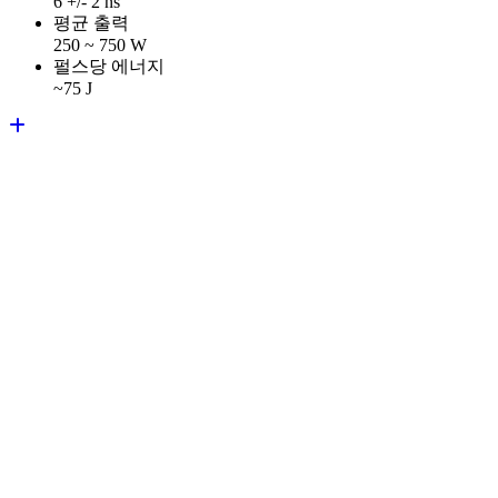
6 +/- 2 ns
평균 출력
250 ~ 750 W
펄스당 에너지
~75 J