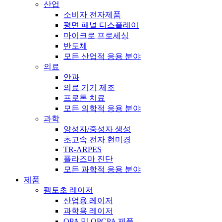
산업
소비자 전자제품
평면 패널 디스플레이
마이크로 프로세싱
반도체
모든 산업적 응용 분야
의료
안과
의료 기기 제조
프로톤 치료
모든 의학적 응용 분야
과학
양성자/중성자 생성
초고속 전자 현미경
TR-ARPES
플라즈마 진단
모든 과학적 응용 분야
제품
펨토초 레이저
산업용 레이저
과학용 레이저
OPA 및 OPCPA 제품