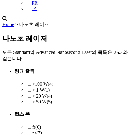
FR
JA
Home
˃
나노초 레이저
나노초 레이저
모든 Standard및 Advanced Nanosecond Laser의 목록은 아래와
같습니다.
평균 출력
>100 W
(4)
> 1 W
(1)
> 20 W
(4)
> 50 W
(5)
펄스 폭
fs
(0)
ns
(7)