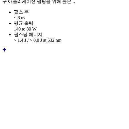
구 애플리케이션 펌핑을 위해 높은...
펄스 폭
~ 8 ns
평균 출력
140 to 80 W
펄스당 에너지
> 1.4 J / > 0.8 J at 532 nm