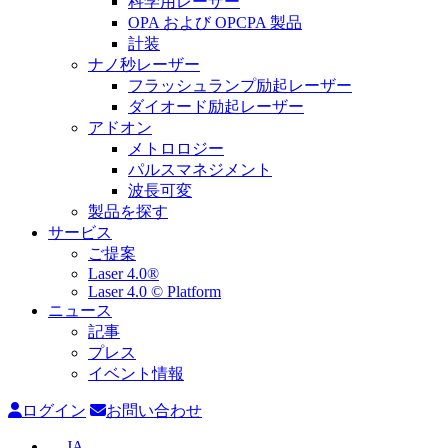
科学用レーザー
OPA および OPCPA 製品
計装
ナノ秒レーザー
フラッシュランプ励起レーザー
ダイオード励起レーザー
アドオン
メトロロジー
パルスマネジメント
波長可変
製品を探す
サービス
ご提案
Laser 4.0®
Laser 4.0 © Platform
ニュース
記事
プレス
イベント情報
ログイン
お問い合わせ
JA