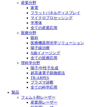
産業分野
家電
フラットパネルディスプレイ
マイクロプロセッシング
半導体
全ての産業応用
医療分野
眼科
医療機器用光学ソリューション
陽子線治療
X線イメージング
全ての医療応用
理科学分野
陽子/中性子生成
超高速電子顕微鏡法
TR-ARPES
プラズマ診断
全ての科学応用
製品
フェムト秒レーザー
産業用レーザー