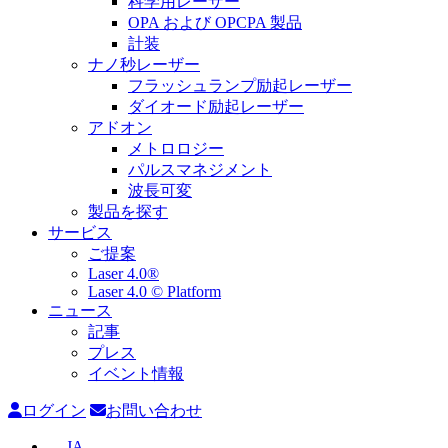
科学用レーザー
OPA および OPCPA 製品
計装
ナノ秒レーザー
フラッシュランプ励起レーザー
ダイオード励起レーザー
アドオン
メトロロジー
パルスマネジメント
波長可変
製品を探す
サービス
ご提案
Laser 4.0®
Laser 4.0 © Platform
ニュース
記事
プレス
イベント情報
ログイン
お問い合わせ
JA