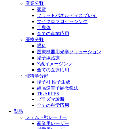
産業分野
家電
フラットパネルディスプレイ
マイクロプロセッシング
半導体
全ての産業応用
医療分野
眼科
医療機器用光学ソリューション
陽子線治療
X線イメージング
全ての医療応用
理科学分野
陽子/中性子生成
超高速電子顕微鏡法
TR-ARPES
プラズマ診断
全ての科学応用
製品
フェムト秒レーザー
産業用レーザー