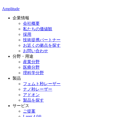
Amplitude
企業情報
会社概要
私たちの価値観
採用
技術提携パートナー
お近くの拠点を探す
お問い合わせ
分野・用途
産業分野
医療分野
理科学分野
製品
フェムト秒レーザー
ナノ秒レーザー
アドオン
製品を探す
サービス
ご提案
Laser 4.0®