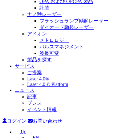
OPA および OPCPA 製品
計装
ナノ秒レーザー
フラッシュランプ励起レーザー
ダイオード励起レーザー
アドオン
メトロロジー
パルスマネジメント
波長可変
製品を探す
サービス
ご提案
Laser 4.0®
Laser 4.0 © Platform
ニュース
記事
プレス
イベント情報
ログイン
お問い合わせ
JA
EN