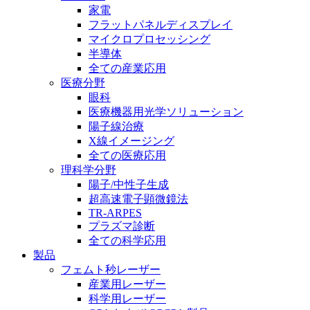
家電
フラットパネルディスプレイ
マイクロプロセッシング
半導体
全ての産業応用
医療分野
眼科
医療機器用光学ソリューション
陽子線治療
X線イメージング
全ての医療応用
理科学分野
陽子/中性子生成
超高速電子顕微鏡法
TR-ARPES
プラズマ診断
全ての科学応用
製品
フェムト秒レーザー
産業用レーザー
科学用レーザー