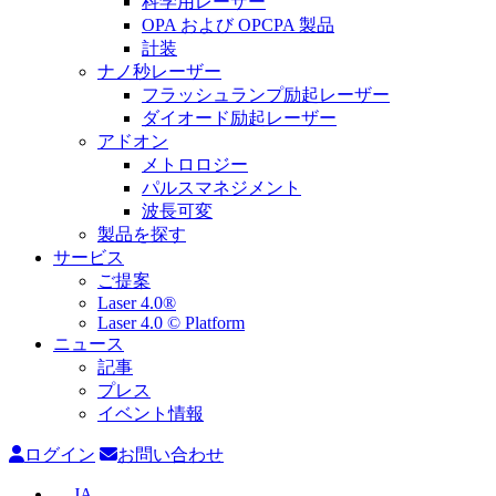
科学用レーザー
OPA および OPCPA 製品
計装
ナノ秒レーザー
フラッシュランプ励起レーザー
ダイオード励起レーザー
アドオン
メトロロジー
パルスマネジメント
波長可変
製品を探す
サービス
ご提案
Laser 4.0®
Laser 4.0 © Platform
ニュース
記事
プレス
イベント情報
ログイン
お問い合わせ
JA