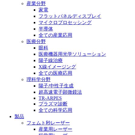
産業分野
家電
フラットパネルディスプレイ
マイクロプロセッシング
半導体
全ての産業応用
医療分野
眼科
医療機器用光学ソリューション
陽子線治療
X線イメージング
全ての医療応用
理科学分野
陽子/中性子生成
超高速電子顕微鏡法
TR-ARPES
プラズマ診断
全ての科学応用
製品
フェムト秒レーザー
産業用レーザー