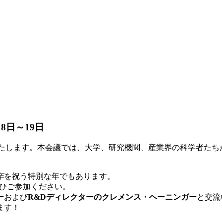
8日～19日
に参加いたします。本会議では、大学、研究機関、産業界の科学者
年
を祝う特別な年でもあります。
ひご参加ください。
ー
および
R&Dディレクターのクレメンス・ヘーニンガー
と交流
ます！