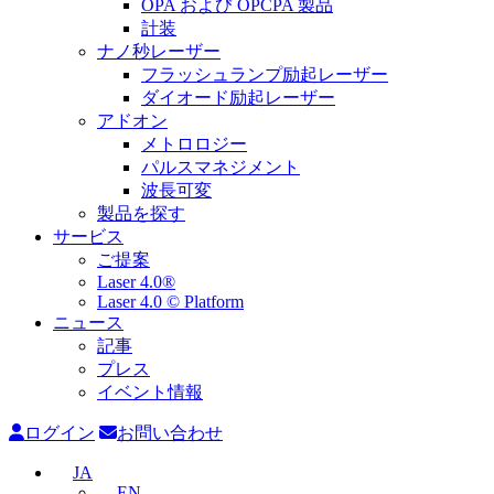
OPA および OPCPA 製品
計装
ナノ秒レーザー
フラッシュランプ励起レーザー
ダイオード励起レーザー
アドオン
メトロロジー
パルスマネジメント
波長可変
製品を探す
サービス
ご提案
Laser 4.0®
Laser 4.0 © Platform
ニュース
記事
プレス
イベント情報
ログイン
お問い合わせ
JA
EN