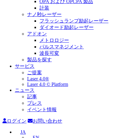
OPA および OPCPA 製品
計装
ナノ秒レーザー
フラッシュランプ励起レーザー
ダイオード励起レーザー
アドオン
メトロロジー
パルスマネジメント
波長可変
製品を探す
サービス
ご提案
Laser 4.0®
Laser 4.0 © Platform
ニュース
記事
プレス
イベント情報
ログイン
お問い合わせ
JA
EN