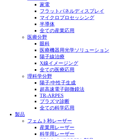
家電
フラットパネルディスプレイ
マイクロプロセッシング
半導体
全ての産業応用
医療分野
眼科
医療機器用光学ソリューション
陽子線治療
X線イメージング
全ての医療応用
理科学分野
陽子/中性子生成
超高速電子顕微鏡法
TR-ARPES
プラズマ診断
全ての科学応用
製品
フェムト秒レーザー
産業用レーザー
科学用レーザー