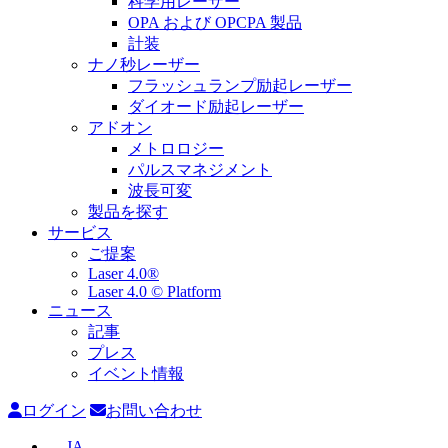
科学用レーザー
OPA および OPCPA 製品
計装
ナノ秒レーザー
フラッシュランプ励起レーザー
ダイオード励起レーザー
アドオン
メトロロジー
パルスマネジメント
波長可変
製品を探す
サービス
ご提案
Laser 4.0®
Laser 4.0 © Platform
ニュース
記事
プレス
イベント情報
ログイン
お問い合わせ
JA