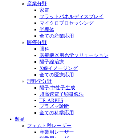
産業分野
家電
フラットパネルディスプレイ
マイクロプロセッシング
半導体
全ての産業応用
医療分野
眼科
医療機器用光学ソリューション
陽子線治療
X線イメージング
全ての医療応用
理科学分野
陽子/中性子生成
超高速電子顕微鏡法
TR-ARPES
プラズマ診断
全ての科学応用
製品
フェムト秒レーザー
産業用レーザー