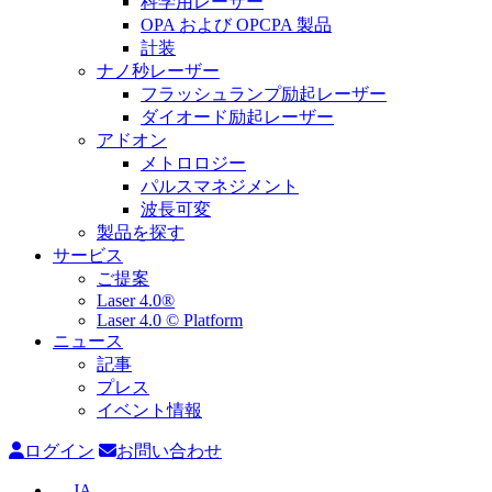
科学用レーザー
OPA および OPCPA 製品
計装
ナノ秒レーザー
フラッシュランプ励起レーザー
ダイオード励起レーザー
アドオン
メトロロジー
パルスマネジメント
波長可変
製品を探す
サービス
ご提案
Laser 4.0®
Laser 4.0 © Platform
ニュース
記事
プレス
イベント情報
ログイン
お問い合わせ
JA