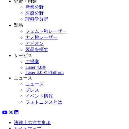
分野・用途
産業分野
医療分野
理科学分野
製品
フェムト秒レーザー
ナノ秒レーザー
アドオン
製品を探す
サービス
ご提案
Laser 4.0®
Laser 4.0 © Platform
ニュース
ニュース
プレス
イベント情報
フォトニクスとは
法律上の注意事項
サイトマップ