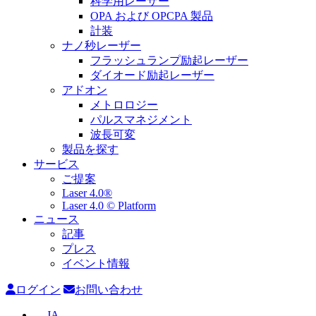
科学用レーザー
OPA および OPCPA 製品
計装
ナノ秒レーザー
フラッシュランプ励起レーザー
ダイオード励起レーザー
アドオン
メトロロジー
パルスマネジメント
波長可変
製品を探す
サービス
ご提案
Laser 4.0®
Laser 4.0 © Platform
ニュース
記事
プレス
イベント情報
ログイン
お問い合わせ
JA