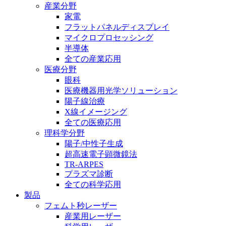
産業分野
家電
フラットパネルディスプレイ
マイクロプロセッシング
半導体
全ての産業応用
医療分野
眼科
医療機器用光学ソリューション
陽子線治療
X線イメージング
全ての医療応用
理科学分野
陽子/中性子生成
超高速電子顕微鏡法
TR-ARPES
プラズマ診断
全ての科学応用
製品
フェムト秒レーザー
産業用レーザー