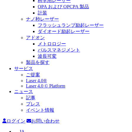
科学用レーザー
OPA および OPCPA 製品
計装
ナノ秒レーザー
フラッシュランプ励起レーザー
ダイオード励起レーザー
アドオン
メトロロジー
パルスマネジメント
波長可変
製品を探す
サービス
ご提案
Laser 4.0®
Laser 4.0 © Platform
ニュース
記事
プレス
イベント情報
ログイン
お問い合わせ
JA