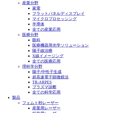
産業分野
家電
フラットパネルディスプレイ
マイクロプロセッシング
半導体
全ての産業応用
医療分野
眼科
医療機器用光学ソリューション
陽子線治療
X線イメージング
全ての医療応用
理科学分野
陽子/中性子生成
超高速電子顕微鏡法
TR-ARPES
プラズマ診断
全ての科学応用
製品
フェムト秒レーザー
産業用レーザー