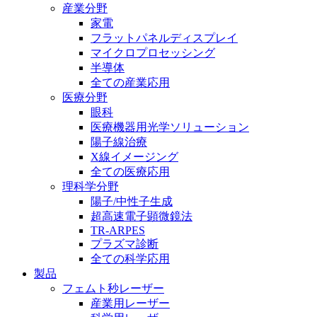
産業分野
家電
フラットパネルディスプレイ
マイクロプロセッシング
半導体
全ての産業応用
医療分野
眼科
医療機器用光学ソリューション
陽子線治療
X線イメージング
全ての医療応用
理科学分野
陽子/中性子生成
超高速電子顕微鏡法
TR-ARPES
プラズマ診断
全ての科学応用
製品
フェムト秒レーザー
産業用レーザー