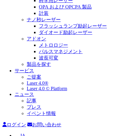
科学用レーザー
OPA および OPCPA 製品
計装
ナノ秒レーザー
フラッシュランプ励起レーザー
ダイオード励起レーザー
アドオン
メトロロジー
パルスマネジメント
波長可変
製品を探す
サービス
ご提案
Laser 4.0®
Laser 4.0 © Platform
ニュース
記事
プレス
イベント情報
ログイン
お問い合わせ
JA