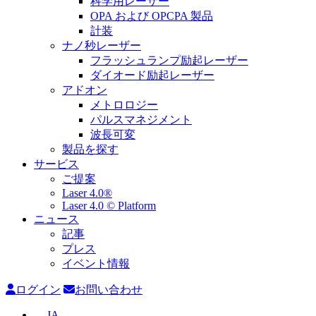
科学用レーザー
OPA および OPCPA 製品
計装
ナノ秒レーザー
フラッシュランプ励起レーザー
ダイオード励起レーザー
アドオン
メトロロジー
パルスマネジメント
波長可変
製品を探す
サービス
ご提案
Laser 4.0®
Laser 4.0 © Platform
ニュース
記事
プレス
イベント情報
ログイン
お問い合わせ
JA