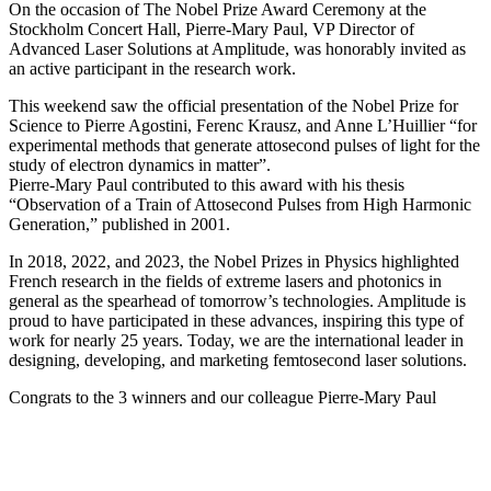
On the occasion of The Nobel Prize Award Ceremony at the
Stockholm Concert Hall, Pierre-Mary Paul, VP Director of
Advanced Laser Solutions at Amplitude, was honorably invited as
an active participant in the research work.
This weekend saw the official presentation of the Nobel Prize for
Science to Pierre Agostini, Ferenc Krausz, and Anne L’Huillier “for
experimental methods that generate attosecond pulses of light for the
study of electron dynamics in matter”.
Pierre-Mary Paul contributed to this award with his thesis
“Observation of a Train of Attosecond Pulses from High Harmonic
Generation,” published in 2001.
In 2018, 2022, and 2023, the Nobel Prizes in Physics highlighted
French research in the fields of extreme lasers and photonics in
general as the spearhead of tomorrow’s technologies. Amplitude is
proud to have participated in these advances, inspiring this type of
work for nearly 25 years. Today, we are the international leader in
designing, developing, and marketing femtosecond laser solutions.
Congrats to the 3 winners and our colleague Pierre-Mary Paul