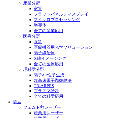
産業分野
家電
フラットパネルディスプレイ
マイクロプロセッシング
半導体
全ての産業応用
医療分野
眼科
医療機器用光学ソリューション
陽子線治療
X線イメージング
全ての医療応用
理科学分野
陽子/中性子生成
超高速電子顕微鏡法
TR-ARPES
プラズマ診断
全ての科学応用
製品
フェムト秒レーザー
産業用レーザー