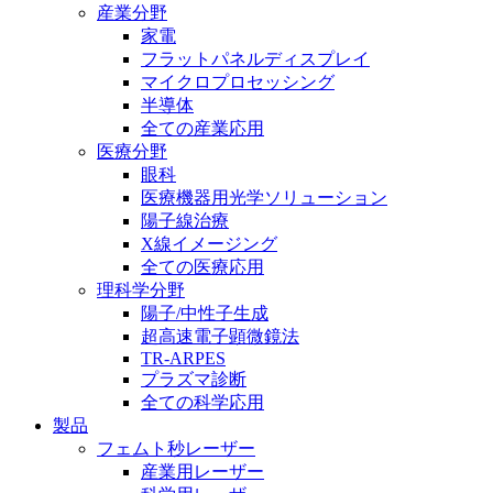
産業分野
家電
フラットパネルディスプレイ
マイクロプロセッシング
半導体
全ての産業応用
医療分野
眼科
医療機器用光学ソリューション
陽子線治療
X線イメージング
全ての医療応用
理科学分野
陽子/中性子生成
超高速電子顕微鏡法
TR-ARPES
プラズマ診断
全ての科学応用
製品
フェムト秒レーザー
産業用レーザー