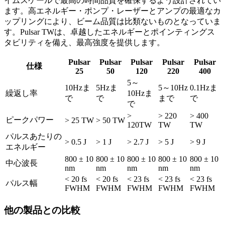
イムスケールで最高の時間品質を確保するよう設計されてい
ます。高エネルギー・ポンプ・レーザーとアンプの最適なカ
ップリングにより、ビーム品質は比類ないものとなっていま
す。Pulsar TWは、卓越したエネルギーとポインティングス
タビリティを備え、最高強度を提供します。
Pulsar
Pulsar
Pulsar
Pulsar
Pulsar
仕様
25
50
120
220
400
5～
10Hzま
5Hzま
5～10Hz
0.1Hzま
繰返し率
10Hzま
で
で
まで
で
で
>
> 220
> 400
ピークパワー
> 25 TW
> 50 TW
120TW
TW
TW
パルスあたりの
> 0.5 J
> 1 J
> 2.7 J
> 5 J
> 9 J
エネルギー
800 ± 10
800 ± 10
800 ± 10
800 ± 10
800 ± 10
中心波長
nm
nm
nm
nm
nm
< 20 fs
< 20 fs
< 23 fs
< 23 fs
< 23 fs
パルス幅
FWHM
FWHM
FWHM
FWHM
FWHM
他の製品との比較