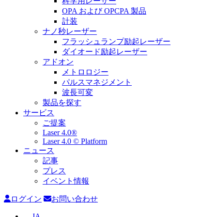
科学用レーザー
OPA および OPCPA 製品
計装
ナノ秒レーザー
フラッシュランプ励起レーザー
ダイオード励起レーザー
アドオン
メトロロジー
パルスマネジメント
波長可変
製品を探す
サービス
ご提案
Laser 4.0®
Laser 4.0 © Platform
ニュース
記事
プレス
イベント情報
ログイン
お問い合わせ
JA