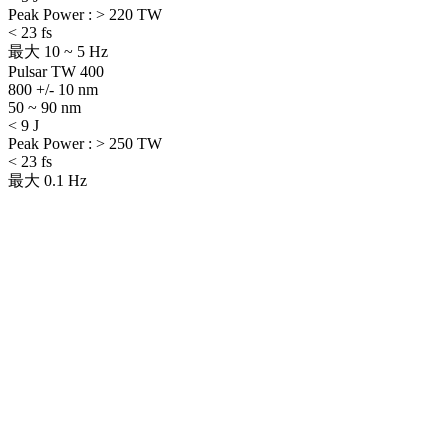
Peak Power : > 220 TW
< 23 fs
最大 10 ~ 5 Hz
Pulsar TW 400
800 +/- 10 nm
50 ~ 90 nm
< 9 J
Peak Power : > 250 TW
< 23 fs
最大 0.1 Hz