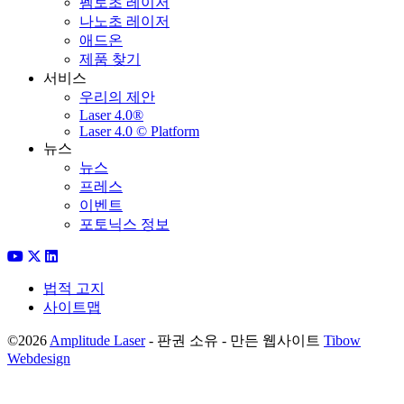
펨토초 레이저
나노초 레이저
애드온
제품 찾기
서비스
우리의 제안
Laser 4.0®
Laser 4.0 © Platform
뉴스
뉴스
프레스
이벤트
포토닉스 정보
법적 고지
사이트맵
©2026
Amplitude Laser
- 판권 소유 - 만든 웹사이트
Tibow
Webdesign