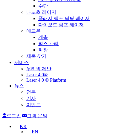
수단
나노초 레이저
플래시 램프 펌핑 레이저
다이오드 펌프 레이저
애드온
계측
펄스 관리
파장
제품 찾기
서비스
우리의 제안
Laser 4.0®
Laser 4.0 © Platform
뉴스
언론
기사
이벤트
로그인
고객 문의
KR
EN