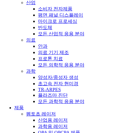
산업
소비자 전자제품
평면 패널 디스플레이
마이크로 프로세싱
반도체
모든 산업적 응용 분야
의료
안과
의료 기기 제조
프로톤 치료
모든 의학적 응용 분야
과학
양성자/중성자 생성
초고속 전자 현미경
TR-ARPES
플라즈마 진단
모든 과학적 응용 분야
제품
펨토초 레이저
산업용 레이저
과학용 레이저
OPA 및 OPCPA 제품