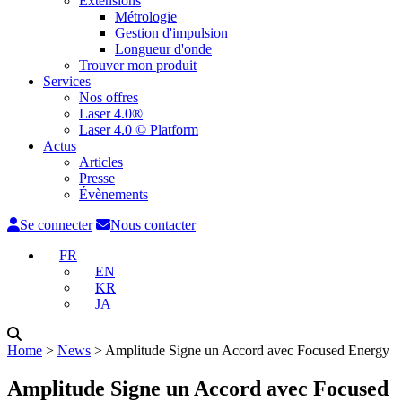
Extensions
Métrologie
Gestion d'impulsion
Longueur d'onde
Trouver mon produit
Services
Nos offres
Laser 4.0®
Laser 4.0 © Platform
Actus
Articles
Presse
Évènements
Se connecter
Nous contacter
FR
EN
KR
JA
Home
˃
News
˃
Amplitude Signe un Accord avec Focused Energy
Amplitude Signe un Accord avec Focused