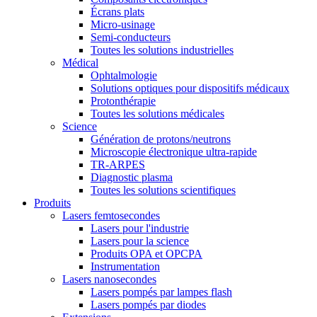
Écrans plats
Micro-usinage
Semi-conducteurs
Toutes les solutions industrielles
Médical
Ophtalmologie
Solutions optiques pour dispositifs médicaux
Protonthérapie
Toutes les solutions médicales
Science
Génération de protons/neutrons
Microscopie électronique ultra-rapide
TR-ARPES
Diagnostic plasma
Toutes les solutions scientifiques
Produits
Lasers femtosecondes
Lasers pour l'industrie
Lasers pour la science
Produits OPA et OPCPA
Instrumentation
Lasers nanosecondes
Lasers pompés par lampes flash
Lasers pompés par diodes