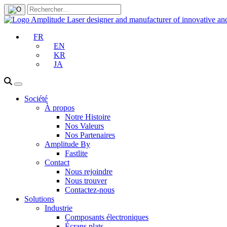
FR
EN
KR
JA
Société
À propos
Notre Histoire
Nos Valeurs
Nos Partenaires
Amplitude By
Fastlite
Contact
Nous rejoindre
Nous trouver
Contactez-nous
Solutions
Industrie
Composants électroniques
Écrans plats