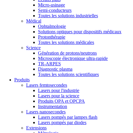
Micro-usinage
Semi-conducteurs
Toutes les solutions industrielles
Médical
Ophtalmologie
Solutions optiques pour dispositifs médicaux
Protonthérapie
Toutes les solutions médicales
Science
Génération de protons/neutrons
Microscopie électronique ultra-rapide
TR-ARPES
Diagnostic plasma
Toutes les solutions scientifiques
Produits
Lasers femtosecondes
Lasers pour l'industrie
Lasers pour la science
Produits OPA et OPCPA
Instrumentation
Lasers nanosecondes
Lasers pompés par lampes flash
Lasers pompés par diodes
Extensions