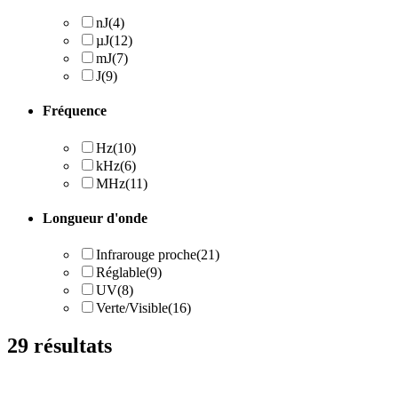
nJ
(4)
µJ
(12)
mJ
(7)
J
(9)
Fréquence
Hz
(10)
kHz
(6)
MHz
(11)
Longueur d'onde
Infrarouge proche
(21)
Réglable
(9)
UV
(8)
Verte/Visible
(16)
29
résultats