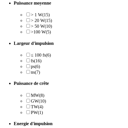
Puissance moyenne
> 1 W
(15)
> 20 W
(15)
> 50 W
(10)
>100 W
(5)
Largeur d'impulsion
≤ 100 fs
(6)
fs
(16)
ps
(6)
ns
(7)
Puissance de crête
MW
(8)
GW
(10)
TW
(4)
PW
(1)
Energie d'impulsion