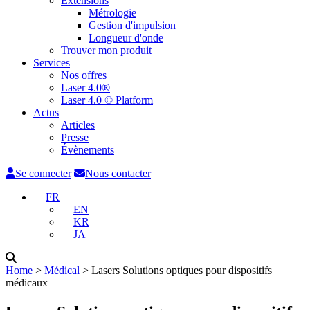
Extensions
Métrologie
Gestion d'impulsion
Longueur d'onde
Trouver mon produit
Services
Nos offres
Laser 4.0®
Laser 4.0 © Platform
Actus
Articles
Presse
Évènements
Se connecter
Nous contacter
FR
EN
KR
JA
Home
˃
Médical
˃
Lasers Solutions optiques pour dispositifs
médicaux