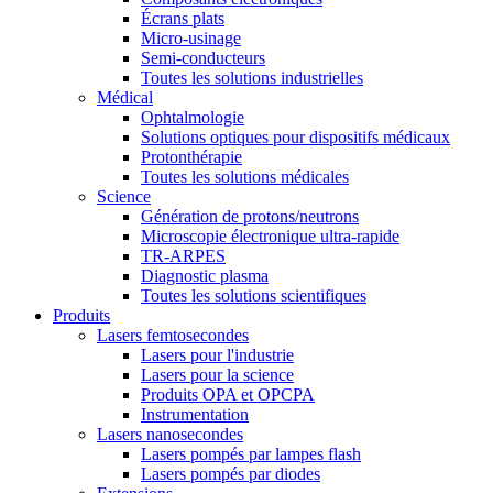
Écrans plats
Micro-usinage
Semi-conducteurs
Toutes les solutions industrielles
Médical
Ophtalmologie
Solutions optiques pour dispositifs médicaux
Protonthérapie
Toutes les solutions médicales
Science
Génération de protons/neutrons
Microscopie électronique ultra-rapide
TR-ARPES
Diagnostic plasma
Toutes les solutions scientifiques
Produits
Lasers femtosecondes
Lasers pour l'industrie
Lasers pour la science
Produits OPA et OPCPA
Instrumentation
Lasers nanosecondes
Lasers pompés par lampes flash
Lasers pompés par diodes