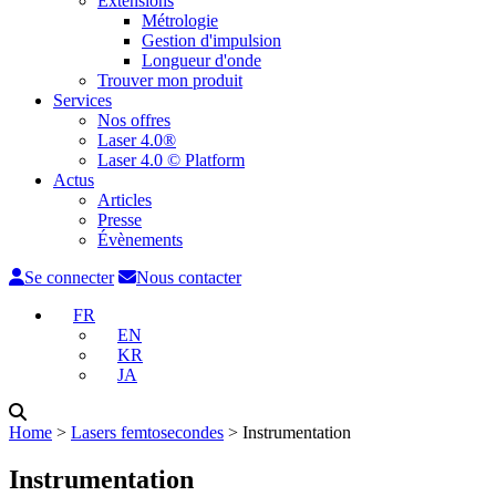
Extensions
Métrologie
Gestion d'impulsion
Longueur d'onde
Trouver mon produit
Services
Nos offres
Laser 4.0®
Laser 4.0 © Platform
Actus
Articles
Presse
Évènements
Se connecter
Nous contacter
FR
EN
KR
JA
Home
˃
Lasers femtosecondes
˃
Instrumentation
Instrumentation