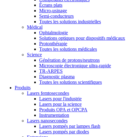
Écrans plats
Micro-usinage
Semi-conducteurs
Toutes les solutions industrielles
Médical
Ophtalmologie
Solutions optiques pour dispositifs médicaux
Protonthérapie
Toutes les solutions médicales
Science
Génération de protons/neutrons
Microscopie électronique ultra-rapide
TR-ARPES
Diagnostic plasma
Toutes les solutions scientifiques
Produits
Lasers femtosecondes
Lasers pour l'industrie
Lasers pour la science
Produits OPA et OPCPA
Instrumentation
Lasers nanosecondes
Lasers pompés par lampes flash
Lasers pompés par diodes