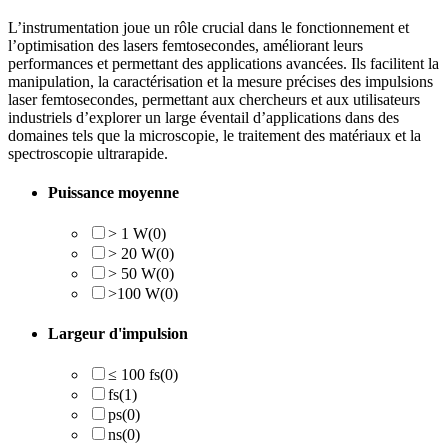
L’instrumentation joue un rôle crucial dans le fonctionnement et
l’optimisation des lasers femtosecondes, améliorant leurs
performances et permettant des applications avancées. Ils facilitent la
manipulation, la caractérisation et la mesure précises des impulsions
laser femtosecondes, permettant aux chercheurs et aux utilisateurs
industriels d’explorer un large éventail d’applications dans des
domaines tels que la microscopie, le traitement des matériaux et la
spectroscopie ultrarapide.
Puissance moyenne
> 1 W
(0)
> 20 W
(0)
> 50 W
(0)
>100 W
(0)
Largeur d'impulsion
≤ 100 fs
(0)
fs
(1)
ps
(0)
ns
(0)