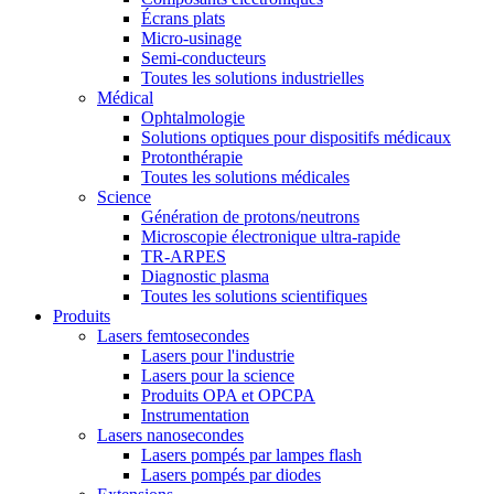
Écrans plats
Micro-usinage
Semi-conducteurs
Toutes les solutions industrielles
Médical
Ophtalmologie
Solutions optiques pour dispositifs médicaux
Protonthérapie
Toutes les solutions médicales
Science
Génération de protons/neutrons
Microscopie électronique ultra-rapide
TR-ARPES
Diagnostic plasma
Toutes les solutions scientifiques
Produits
Lasers femtosecondes
Lasers pour l'industrie
Lasers pour la science
Produits OPA et OPCPA
Instrumentation
Lasers nanosecondes
Lasers pompés par lampes flash
Lasers pompés par diodes