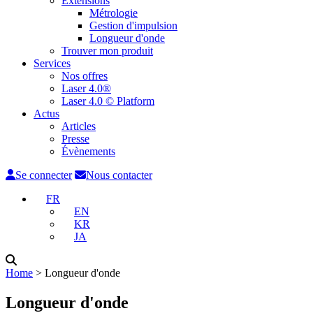
Extensions
Métrologie
Gestion d'impulsion
Longueur d'onde
Trouver mon produit
Services
Nos offres
Laser 4.0®
Laser 4.0 © Platform
Actus
Articles
Presse
Évènements
Se connecter
Nous contacter
FR
EN
KR
JA
Home
˃
Longueur d'onde
Longueur d'onde