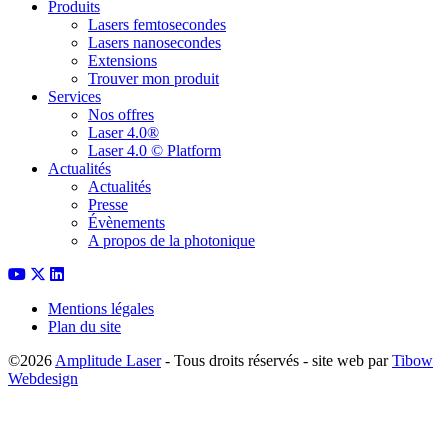
Produits
Lasers femtosecondes
Lasers nanosecondes
Extensions
Trouver mon produit
Services
Nos offres
Laser 4.0®
Laser 4.0 © Platform
Actualités
Actualités
Presse
Évènements
A propos de la photonique
Mentions légales
Plan du site
©2026
Amplitude Laser
- Tous droits réservés - site web par
Tibow
Webdesign