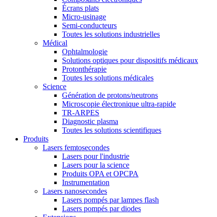
Écrans plats
Micro-usinage
Semi-conducteurs
Toutes les solutions industrielles
Médical
Ophtalmologie
Solutions optiques pour dispositifs médicaux
Protonthérapie
Toutes les solutions médicales
Science
Génération de protons/neutrons
Microscopie électronique ultra-rapide
TR-ARPES
Diagnostic plasma
Toutes les solutions scientifiques
Produits
Lasers femtosecondes
Lasers pour l'industrie
Lasers pour la science
Produits OPA et OPCPA
Instrumentation
Lasers nanosecondes
Lasers pompés par lampes flash
Lasers pompés par diodes