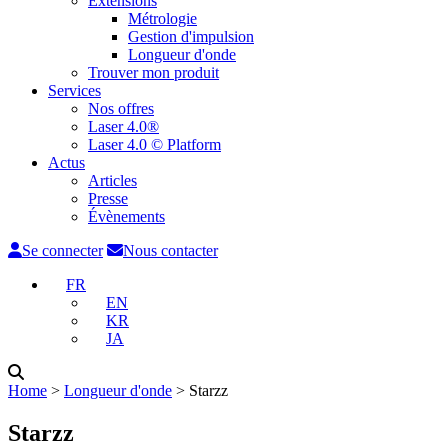
Extensions
Métrologie
Gestion d'impulsion
Longueur d'onde
Trouver mon produit
Services
Nos offres
Laser 4.0®
Laser 4.0 © Platform
Actus
Articles
Presse
Évènements
Se connecter
Nous contacter
FR
EN
KR
JA
Home
˃
Longueur d'onde
˃
Starzz
Starzz