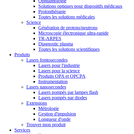
Ophtalmologie
Solutions optiques pour dispositifs médicaux
Protonthérapie
Toutes les solutions médicales
Science
Génération de protons/neutrons
Microscopie électronique ultra-rapide
TR-ARPES
Diagnostic plasma
Toutes les solutions scientifiques
Produits
Lasers femtosecondes
Lasers pour l'industrie
Lasers pour la science
Produits OPA et OPCPA
Instrumentation
Lasers nanosecondes
Lasers pompés par lampes flash
Lasers pompés par diodes
Extensions
Métrologie
Gestion d'impulsion
Longueur d'onde
Trouver mon produit
Services