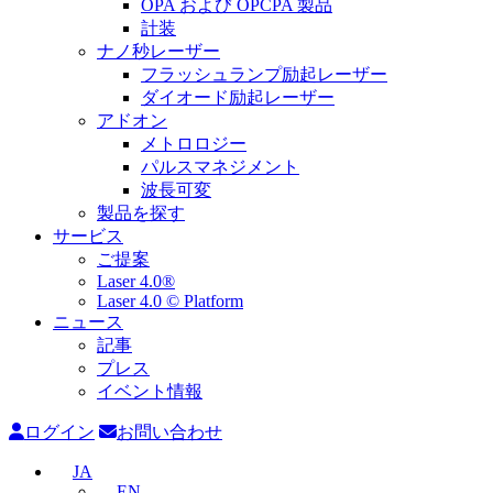
OPA および OPCPA 製品
計装
ナノ秒レーザー
フラッシュランプ励起レーザー
ダイオード励起レーザー
アドオン
メトロロジー
パルスマネジメント
波長可変
製品を探す
サービス
ご提案
Laser 4.0®
Laser 4.0 © Platform
ニュース
記事
プレス
イベント情報
ログイン
お問い合わせ
JA
EN