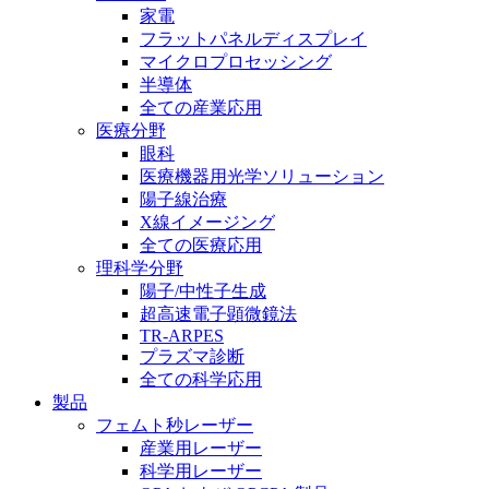
家電
フラットパネルディスプレイ
マイクロプロセッシング
半導体
全ての産業応用
医療分野
眼科
医療機器用光学ソリューション
陽子線治療
X線イメージング
全ての医療応用
理科学分野
陽子/中性子生成
超高速電子顕微鏡法
TR-ARPES
プラズマ診断
全ての科学応用
製品
フェムト秒レーザー
産業用レーザー
科学用レーザー