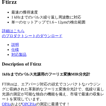
Ftirzz
最速の獲得速度
1 kHzまでのパルス繰り返し周波数に対応
単一のセットアップで1.6～12μmの検出範囲
詳細はこちら
のプロダクトシートのダウンロード
説明
仕様
対応製品
Description of Ftirzz
1kHzまでのパルス光源用のフーリエ変換MIR分光計
FTIRzzは、エアパージ対応の頑丈でコンパクトなハウジン
グに収納された革新的なフーリエ変換分光計で、低繰り返し
光源の測定が可能な独自の機能を備え、市場で最速の収集レ
ートを実現しています。
OPAs
および
OPCPAs
の測定に最適です！