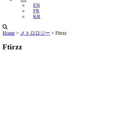
EN
FR
KR
Home
˃
メトロロジー
˃
Ftirzz
Ftirzz