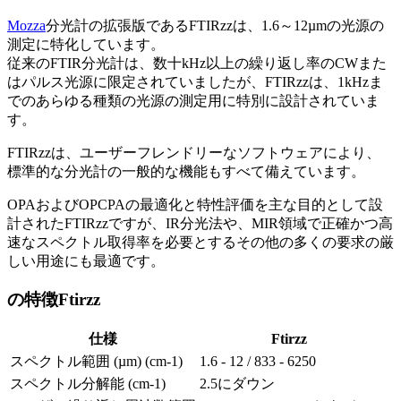
Mozza
分光計の拡張版であるFTIRzzは、1.6～12µmの光源の
測定に特化しています。
従来のFTIR分光計は、数十kHz以上の繰り返し率のCWまた
はパルス光源に限定されていましたが、FTIRzzは、1kHzま
でのあらゆる種類の光源の測定用に特別に設計されていま
す。
FTIRzzは、ユーザーフレンドリーなソフトウェアにより、
標準的な分光計の一般的な機能もすべて備えています。
OPAおよびOPCPAの最適化と特性評価を主な目的として設
計されたFTIRzzですが、IR分光法や、MIR領域で正確かつ高
速なスペクトル取得率を必要とするその他の多くの要求の厳
しい用途にも最適です。
の特徴Ftirzz
仕様
Ftirzz
スペクトル範囲 (µm) (cm-1)
1.6 - 12 / 833 - 6250
スペクトル分解能 (cm-1)
2.5にダウン