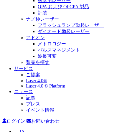
科学用レーザー
OPA および OPCPA 製品
計装
ナノ秒レーザー
フラッシュランプ励起レーザー
ダイオード励起レーザー
アドオン
メトロロジー
パルスマネジメント
波長可変
製品を探す
サービス
ご提案
Laser 4.0®
Laser 4.0 © Platform
ニュース
記事
プレス
イベント情報
ログイン
お問い合わせ
JA