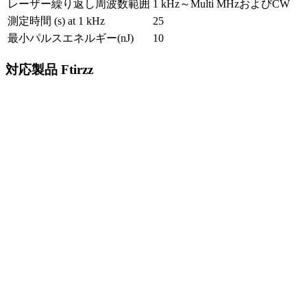
レーザー繰り返し周波数範囲
1 kHz～Multi MHzおよびCW
測定時間 (s) at 1 kHz
25
最小パルスエネルギー(nJ)
10
対応製品 Ftirzz