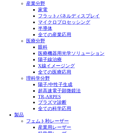
産業分野
家電
フラットパネルディスプレイ
マイクロプロセッシング
半導体
全ての産業応用
医療分野
眼科
医療機器用光学ソリューション
陽子線治療
X線イメージング
全ての医療応用
理科学分野
陽子/中性子生成
超高速電子顕微鏡法
TR-ARPES
プラズマ診断
全ての科学応用
製品
フェムト秒レーザー
産業用レーザー