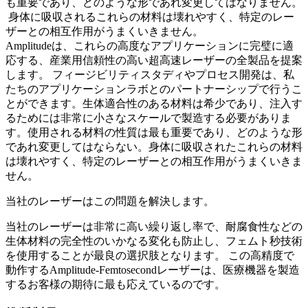
も重要であり、どのような形であれ変更してはなりません。
身体に吸収されるこれらの材料は壊れやすく、特定のレー
ザーとの相互作用がうまくいきません。
Amplitudeは、これらの高度なアプリケーションに完璧に適
応する、産業用信頼性の高い超高速レーザーの全製品を提案
します。 フィージビリティスタディやプロセス開発は、私
たちのアプリケーションラボとのパートナーシップで行うこ
とができます。生体適合性のある材料は希少であり、注入す
るためには非常に小さなスケールで製造する必要がありま
す。使用される材料の性質は最も重要であり、どのような形
であれ変更してはならない。身体に吸収されたこれらの材料
は壊れやすく、特定のレーザーとの相互作用がうまくいきま
せん。
当社のレーザーはこの問題を解決します。
当社のレーザーは非常に高い繰り返し率で、耐腐食性などの
生体材料の完全性のいかなる変化も防止し、フェムト秒技術
を使用することが最良の選択肢となります。 この高精度で
動作するAmplitude-Femtosecondレーザーは、医療機器を製造
するお客様の期待に最も応えているのです。