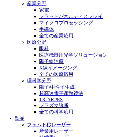
産業分野
家電
フラットパネルディスプレイ
マイクロプロセッシング
半導体
全ての産業応用
医療分野
眼科
医療機器用光学ソリューション
陽子線治療
X線イメージング
全ての医療応用
理科学分野
陽子/中性子生成
超高速電子顕微鏡法
TR-ARPES
プラズマ診断
全ての科学応用
製品
フェムト秒レーザー
産業用レーザー