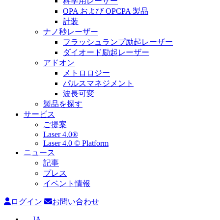
科学用レーザー
OPA および OPCPA 製品
計装
ナノ秒レーザー
フラッシュランプ励起レーザー
ダイオード励起レーザー
アドオン
メトロロジー
パルスマネジメント
波長可変
製品を探す
サービス
ご提案
Laser 4.0®
Laser 4.0 © Platform
ニュース
記事
プレス
イベント情報
ログイン
お問い合わせ
JA