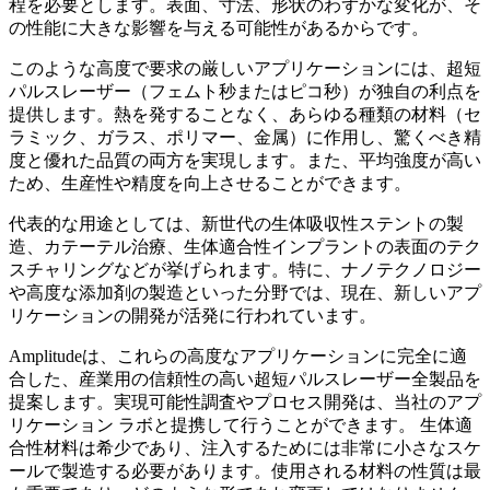
程を必要とします。表面、寸法、形状のわずかな変化が、そ
の性能に大きな影響を与える可能性があるからです。
このような高度で要求の厳しいアプリケーションには、超短
パルスレーザー（フェムト秒またはピコ秒）が独自の利点を
提供します。熱を発することなく、あらゆる種類の材料（セ
ラミック、ガラス、ポリマー、金属）に作用し、驚くべき精
度と優れた品質の両方を実現します。また、平均強度が高い
ため、生産性や精度を向上させることができます。
代表的な用途としては、新世代の生体吸収性ステントの製
造、カテーテル治療、生体適合性インプラントの表面のテク
スチャリングなどが挙げられます。特に、ナノテクノロジー
や高度な添加剤の製造といった分野では、現在、新しいアプ
リケーションの開発が活発に行われています。
Amplitudeは、これらの高度なアプリケーションに完全に適
合した、産業用の信頼性の高い超短パルスレーザー全製品を
提案します。実現可能性調査やプロセス開発は、当社のアプ
リケーション ラボと提携して行うことができます。 生体適
合性材料は希少であり、注入するためには非常に小さなスケ
ールで製造する必要があります。使用される材料の性質は最