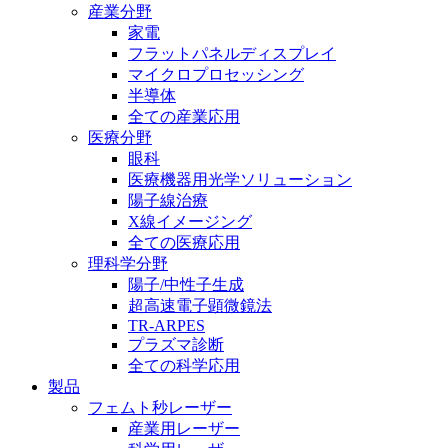
産業分野
家電
フラットパネルディスプレイ
マイクロプロセッシング
半導体
全ての産業応用
医療分野
眼科
医療機器用光学ソリューション
陽子線治療
X線イメージング
全ての医療応用
理科学分野
陽子/中性子生成
超高速電子顕微鏡法
TR-ARPES
プラズマ診断
全ての科学応用
製品
フェムト秒レーザー
産業用レーザー