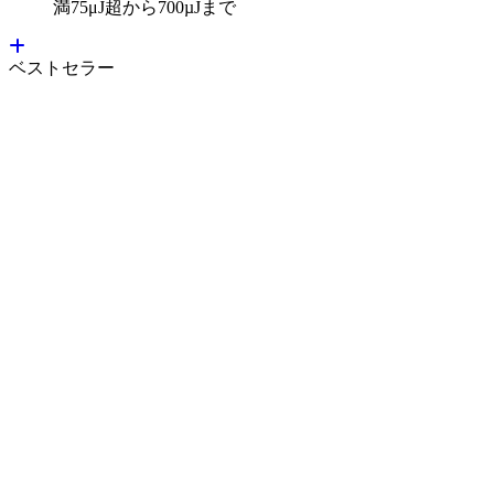
満75μJ超から700µJまで
ベストセラー