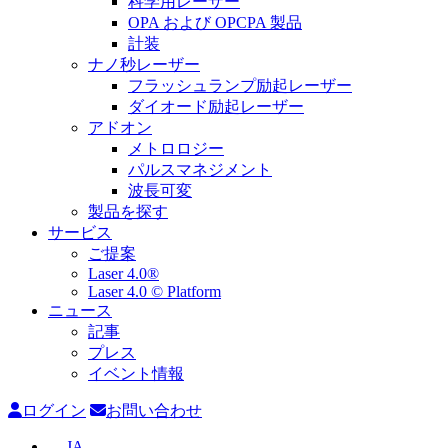
科学用レーザー
OPA および OPCPA 製品
計装
ナノ秒レーザー
フラッシュランプ励起レーザー
ダイオード励起レーザー
アドオン
メトロロジー
パルスマネジメント
波長可変
製品を探す
サービス
ご提案
Laser 4.0®
Laser 4.0 © Platform
ニュース
記事
プレス
イベント情報
ログイン
お問い合わせ
JA