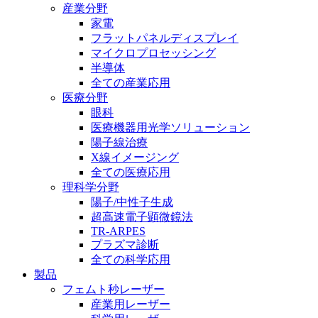
産業分野
家電
フラットパネルディスプレイ
マイクロプロセッシング
半導体
全ての産業応用
医療分野
眼科
医療機器用光学ソリューション
陽子線治療
X線イメージング
全ての医療応用
理科学分野
陽子/中性子生成
超高速電子顕微鏡法
TR-ARPES
プラズマ診断
全ての科学応用
製品
フェムト秒レーザー
産業用レーザー