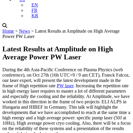
EN
FR
KR
Home
˃
News
˃
Latest Results at Amplitude on High Average
Power PW Laser
Latest Results at Amplitude on High
Average Power PW Laser
During the 4th Asia-Pacific Conference on Plasma Physics (web
conference), on Oct 27th (16h UTC+9 / 9 am CET), Franck Falcoz,
our laser expert, will present the latest development made in the
frame of High repetition rate
PW laser
. Increasing the repetition rate
in high energy laser requires to master a lot of different parameters
and especially the cooling and the reliability. At Amplitude, we have
worked in this direction in the frame of two projects: ELI ALPS in
Hungaria and HIBEF in Germany. This talk will highlight the
developments that we have accomplished to reach at the same time a
high energy and a high average power: specific pump laser (50J at
10Hz), High average power cryo cooling. Also, there will be a focus
on the reliability of these systems and a presentation of the results