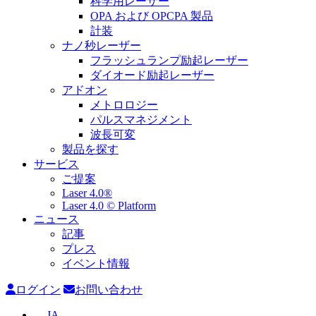
科学用レーザー
OPA および OPCPA 製品
計装
ナノ秒レーザー
フラッシュランプ励起レーザー
ダイオード励起レーザー
アドオン
メトロロジー
パルスマネジメント
波長可変
製品を探す
サービス
ご提案
Laser 4.0®
Laser 4.0 © Platform
ニュース
記事
プレス
イベント情報
ログイン
お問い合わせ
JA