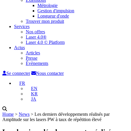
Extensions
Métrologie
Gestion d'impulsion
Longueur d'onde
Trouver mon produit
Services
Nos offres
Laser 4.0®
Laser 4.0 © Platform
Actus
Articles
Presse
Évènements
Se connecter
Nous contacter
FR
EN
KR
JA
Home
˃
News
˃
Les derniers développements réalisés par
Amplitude sur les lasers PW à taux de répétition élevé