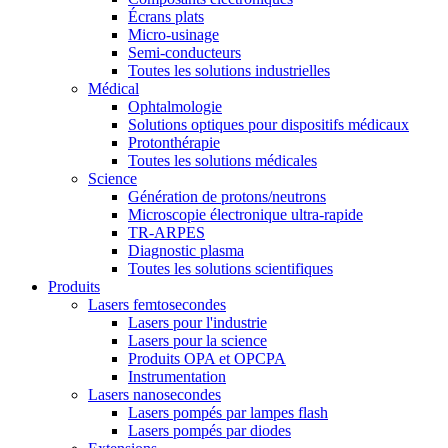
Écrans plats
Micro-usinage
Semi-conducteurs
Toutes les solutions industrielles
Médical
Ophtalmologie
Solutions optiques pour dispositifs médicaux
Protonthérapie
Toutes les solutions médicales
Science
Génération de protons/neutrons
Microscopie électronique ultra-rapide
TR-ARPES
Diagnostic plasma
Toutes les solutions scientifiques
Produits
Lasers femtosecondes
Lasers pour l'industrie
Lasers pour la science
Produits OPA et OPCPA
Instrumentation
Lasers nanosecondes
Lasers pompés par lampes flash
Lasers pompés par diodes