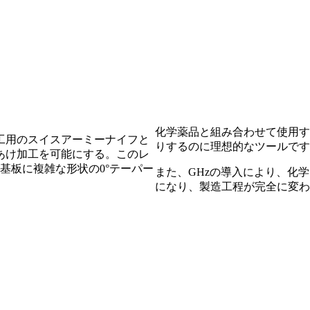
化学薬品と組み合わせて使用す
工用のスイスアーミーナイフと
りするのに理想的なツールです
あけ加工を可能にする。このレ
基板に複雑な形状の0°テーパー
また、GHzの導入により、化
になり、製造工程が完全に変わ