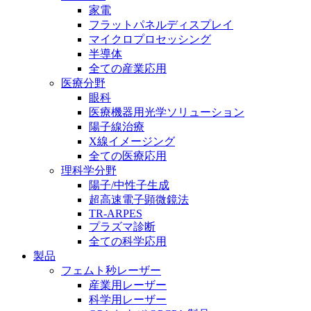
家電
フラットパネルディスプレイ
マイクロプロセッシング
半導体
全ての産業応用
医療分野
眼科
医療機器用光学ソリューション
陽子線治療
X線イメージング
全ての医療応用
理科学分野
陽子/中性子生成
超高速電子顕微鏡法
TR-ARPES
プラズマ診断
全ての科学応用
製品
フェムト秒レーザー
産業用レーザー
科学用レーザー