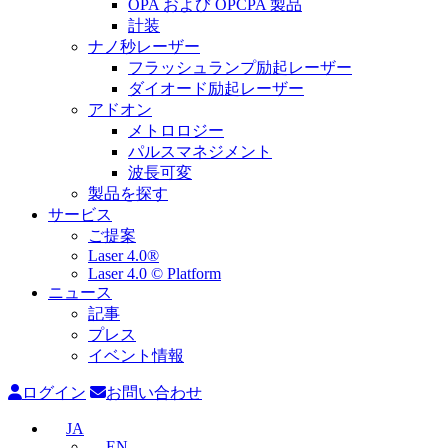
OPA および OPCPA 製品
計装
ナノ秒レーザー
フラッシュランプ励起レーザー
ダイオード励起レーザー
アドオン
メトロロジー
パルスマネジメント
波長可変
製品を探す
サービス
ご提案
Laser 4.0®
Laser 4.0 © Platform
ニュース
記事
プレス
イベント情報
ログイン
お問い合わせ
JA
EN