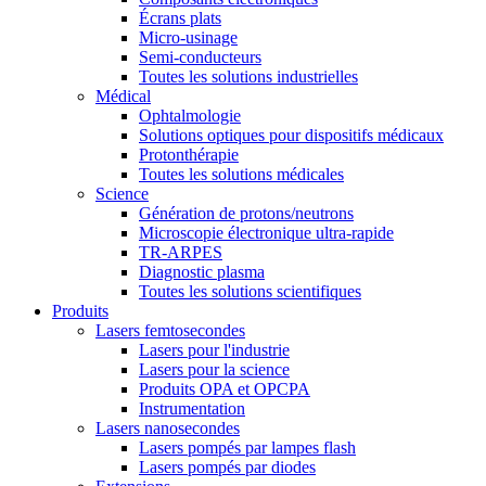
Écrans plats
Micro-usinage
Semi-conducteurs
Toutes les solutions industrielles
Médical
Ophtalmologie
Solutions optiques pour dispositifs médicaux
Protonthérapie
Toutes les solutions médicales
Science
Génération de protons/neutrons
Microscopie électronique ultra-rapide
TR-ARPES
Diagnostic plasma
Toutes les solutions scientifiques
Produits
Lasers femtosecondes
Lasers pour l'industrie
Lasers pour la science
Produits OPA et OPCPA
Instrumentation
Lasers nanosecondes
Lasers pompés par lampes flash
Lasers pompés par diodes