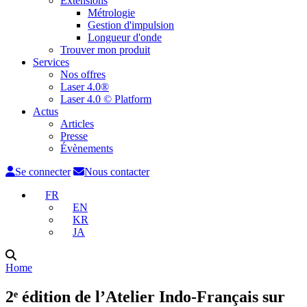
Extensions
Métrologie
Gestion d'impulsion
Longueur d'onde
Trouver mon produit
Services
Nos offres
Laser 4.0®
Laser 4.0 © Platform
Actus
Articles
Presse
Évènements
Se connecter
Nous contacter
FR
EN
KR
JA
Home
2ᵉ édition de l’Atelier Indo-Français sur