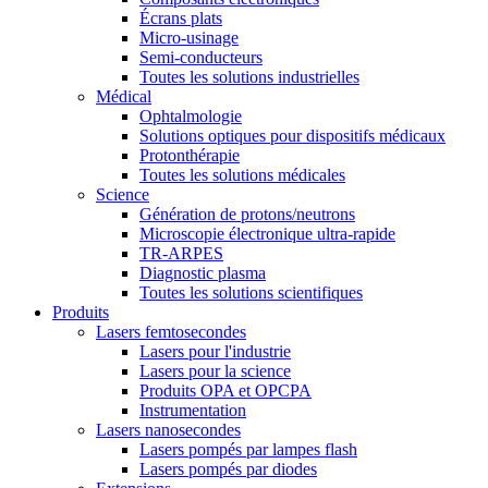
Écrans plats
Micro-usinage
Semi-conducteurs
Toutes les solutions industrielles
Médical
Ophtalmologie
Solutions optiques pour dispositifs médicaux
Protonthérapie
Toutes les solutions médicales
Science
Génération de protons/neutrons
Microscopie électronique ultra-rapide
TR-ARPES
Diagnostic plasma
Toutes les solutions scientifiques
Produits
Lasers femtosecondes
Lasers pour l'industrie
Lasers pour la science
Produits OPA et OPCPA
Instrumentation
Lasers nanosecondes
Lasers pompés par lampes flash
Lasers pompés par diodes