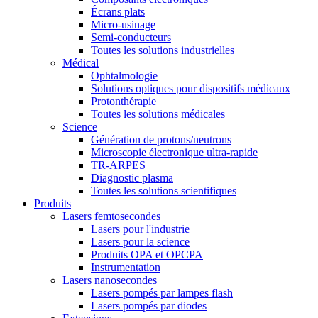
Écrans plats
Micro-usinage
Semi-conducteurs
Toutes les solutions industrielles
Médical
Ophtalmologie
Solutions optiques pour dispositifs médicaux
Protonthérapie
Toutes les solutions médicales
Science
Génération de protons/neutrons
Microscopie électronique ultra-rapide
TR-ARPES
Diagnostic plasma
Toutes les solutions scientifiques
Produits
Lasers femtosecondes
Lasers pour l'industrie
Lasers pour la science
Produits OPA et OPCPA
Instrumentation
Lasers nanosecondes
Lasers pompés par lampes flash
Lasers pompés par diodes