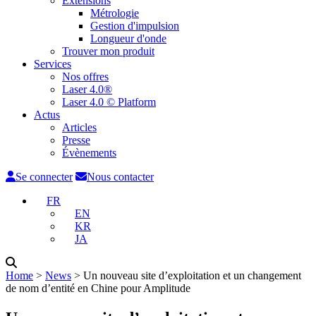
Extensions
Métrologie
Gestion d'impulsion
Longueur d'onde
Trouver mon produit
Services
Nos offres
Laser 4.0®
Laser 4.0 © Platform
Actus
Articles
Presse
Évènements
Se connecter
Nous contacter
FR
EN
KR
JA
Home
˃
News
˃
Un nouveau site d’exploitation et un changement
de nom d’entité en Chine pour Amplitude