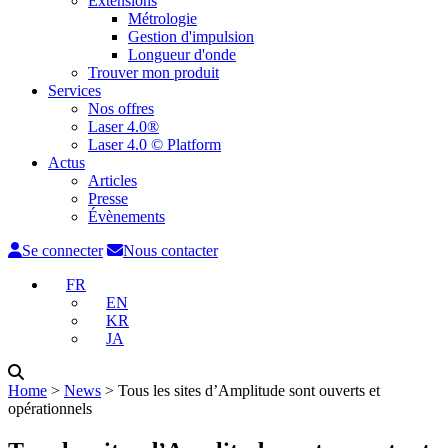
Extensions
Métrologie
Gestion d'impulsion
Longueur d'onde
Trouver mon produit
Services
Nos offres
Laser 4.0®
Laser 4.0 © Platform
Actus
Articles
Presse
Évènements
Se connecter
Nous contacter
FR
EN
KR
JA
Home
˃
News
˃
Tous les sites d’Amplitude sont ouverts et
opérationnels