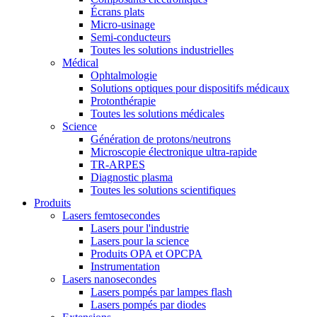
Écrans plats
Micro-usinage
Semi-conducteurs
Toutes les solutions industrielles
Médical
Ophtalmologie
Solutions optiques pour dispositifs médicaux
Protonthérapie
Toutes les solutions médicales
Science
Génération de protons/neutrons
Microscopie électronique ultra-rapide
TR-ARPES
Diagnostic plasma
Toutes les solutions scientifiques
Produits
Lasers femtosecondes
Lasers pour l'industrie
Lasers pour la science
Produits OPA et OPCPA
Instrumentation
Lasers nanosecondes
Lasers pompés par lampes flash
Lasers pompés par diodes