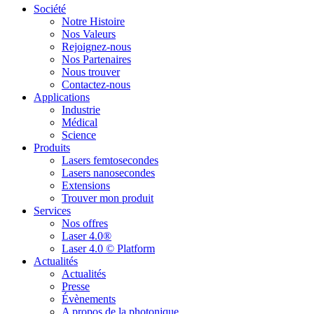
Société
Notre Histoire
Nos Valeurs
Rejoignez-nous
Nos Partenaires
Nous trouver
Contactez-nous
Applications
Industrie
Médical
Science
Produits
Lasers femtosecondes
Lasers nanosecondes
Extensions
Trouver mon produit
Services
Nos offres
Laser 4.0®
Laser 4.0 © Platform
Actualités
Actualités
Presse
Évènements
A propos de la photonique