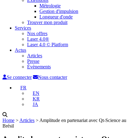
Extensions
Métrologie
Gestion d'impulsion
Longueur d'onde
Trouver mon produit
Services
Nos offres
Laser 4.0®
Laser 4.0 © Platform
Actus
Articles
Presse
Évènements
Se connecter
Nous contacter
FR
EN
KR
JA
Home
˃
Articles
˃
Amplitude en partenariat avec Qt-Science au
Brésil