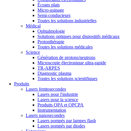
Écrans plats
Micro-usinage
Semi-conducteurs
Toutes les solutions industrielles
Médical
Ophtalmologie
Solutions optiques pour dispositifs médicaux
Protonthérapie
Toutes les solutions médicales
Science
Génération de protons/neutrons
Microscopie électronique ultra-rapide
TR-ARPES
Diagnostic plasma
Toutes les solutions scientifiques
Produits
Lasers femtosecondes
Lasers pour l'industrie
Lasers pour la science
Produits OPA et OPCPA
Instrumentation
Lasers nanosecondes
Lasers pompés par lampes flash
Lasers pompés par diodes