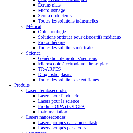
Écrans plats
Micro-usinage
Semi-conducteurs
Toutes les solutions industrielles
Médical
Ophtalmologie
Solutions optiques pour dispositifs médicaux
Protonthérapie
Toutes les solutions médicales
Science
Génération de protons/neutrons
Microscopie électronique ultra-rapide
TR-ARPES
Diagnostic plasma
Toutes les solutions scientifiques
Produits
Lasers femtosecondes
Lasers pour l'industrie
Lasers pour la science
Produits OPA et OPCPA
Instrumentation
Lasers nanosecondes
Lasers pompés par lampes flash
Lasers pompés par diodes