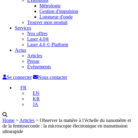
Extensions
Métrologie
Gestion d'impulsion
Longueur d'onde
Trouver mon produit
Services
Nos offres
Laser 4.0®
Laser 4.0 © Platform
Actus
Articles
Presse
Évènements
Se connecter
Nous contacter
FR
EN
KR
JA
Home
˃
Articles
˃
Observer la matière à l’échelle du nanomètre et
de la femtoseconde : la microscopie électronique en transmission
ultrarapide