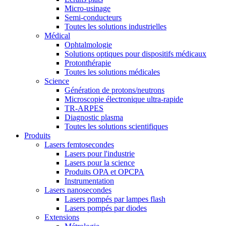
Micro-usinage
Semi-conducteurs
Toutes les solutions industrielles
Médical
Ophtalmologie
Solutions optiques pour dispositifs médicaux
Protonthérapie
Toutes les solutions médicales
Science
Génération de protons/neutrons
Microscopie électronique ultra-rapide
TR-ARPES
Diagnostic plasma
Toutes les solutions scientifiques
Produits
Lasers femtosecondes
Lasers pour l'industrie
Lasers pour la science
Produits OPA et OPCPA
Instrumentation
Lasers nanosecondes
Lasers pompés par lampes flash
Lasers pompés par diodes
Extensions