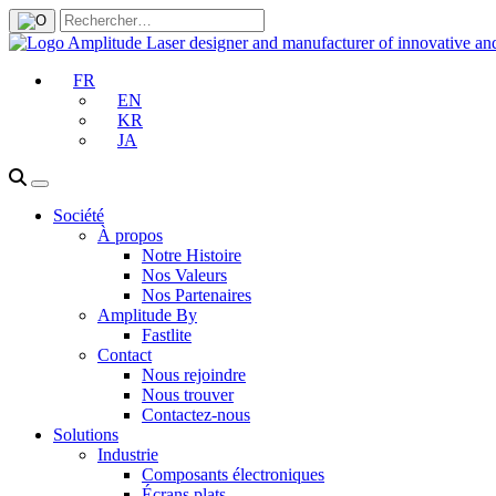
FR
EN
KR
JA
Société
À propos
Notre Histoire
Nos Valeurs
Nos Partenaires
Amplitude By
Fastlite
Contact
Nous rejoindre
Nous trouver
Contactez-nous
Solutions
Industrie
Composants électroniques
Écrans plats