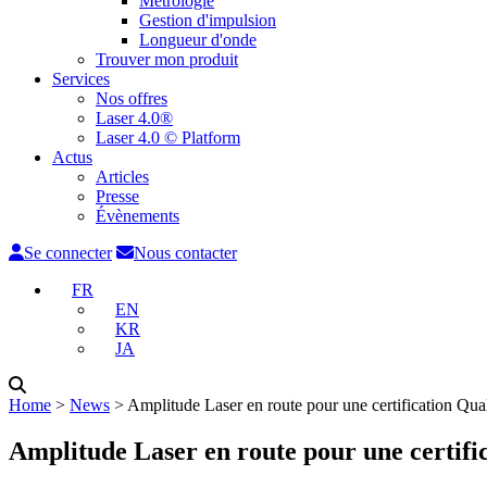
Métrologie
Gestion d'impulsion
Longueur d'onde
Trouver mon produit
Services
Nos offres
Laser 4.0®
Laser 4.0 © Platform
Actus
Articles
Presse
Évènements
Se connecter
Nous contacter
FR
EN
KR
JA
Home
˃
News
˃
Amplitude Laser en route pour une certification Qu
Amplitude Laser en route pour une certifi