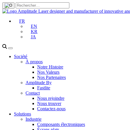
FR
EN
KR
JA
Société
À propos
Notre Histoire
Nos Valeurs
Nos Partenaires
Amplitude By
Fastlite
Contact
Nous rejoindre
Nous trouver
Contactez-nous
Solutions
Industrie
Composants électroniques
Écrans plats