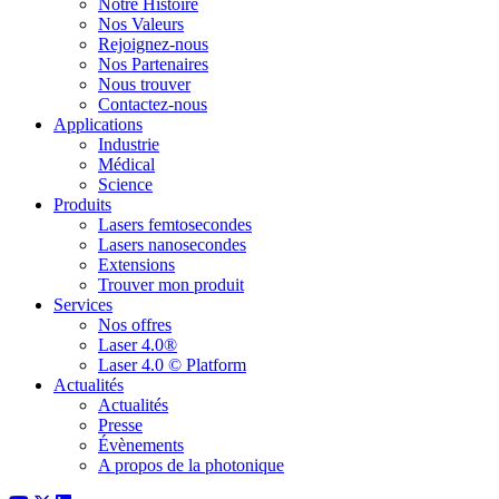
Notre Histoire
Nos Valeurs
Rejoignez-nous
Nos Partenaires
Nous trouver
Contactez-nous
Applications
Industrie
Médical
Science
Produits
Lasers femtosecondes
Lasers nanosecondes
Extensions
Trouver mon produit
Services
Nos offres
Laser 4.0®
Laser 4.0 © Platform
Actualités
Actualités
Presse
Évènements
A propos de la photonique