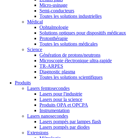
Micro-usinage
Semi-conducteurs
Toutes les solutions industrielles
Médical
Ophtalmologie
Solutions optiques pour dispositifs médicaux
Protonthérapie
Toutes les solutions médicales
Science
Génération de protons/neutrons
Microscopie électronique ultra-rapide
TR-ARPES
Diagnostic plasma
Toutes les solutions scientifiques
Produits
Lasers femtosecondes
Lasers pour l'industrie
Lasers pour la science
Produits OPA et OPCPA
Instrumentation
Lasers nanosecondes
Lasers pompés par lampes flash
Lasers pompés par diodes
Extensions