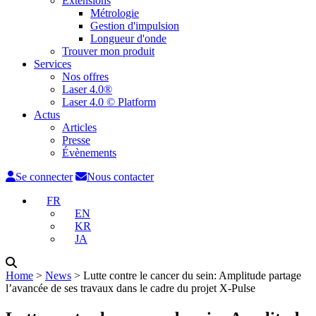
Extensions
Métrologie
Gestion d'impulsion
Longueur d'onde
Trouver mon produit
Services
Nos offres
Laser 4.0®
Laser 4.0 © Platform
Actus
Articles
Presse
Évènements
Se connecter
Nous contacter
FR
EN
KR
JA
Home
˃
News
˃
Lutte contre le cancer du sein: Amplitude partage
l’avancée de ses travaux dans le cadre du projet X-Pulse