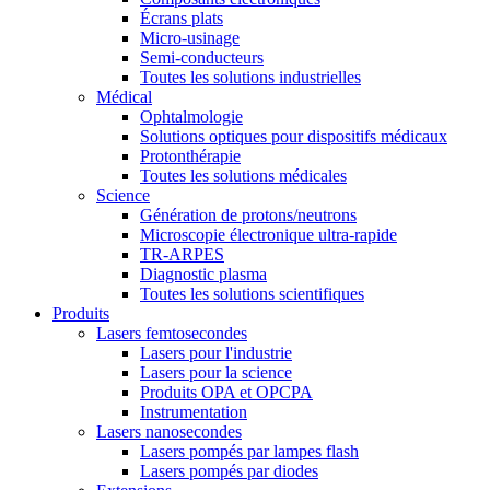
Écrans plats
Micro-usinage
Semi-conducteurs
Toutes les solutions industrielles
Médical
Ophtalmologie
Solutions optiques pour dispositifs médicaux
Protonthérapie
Toutes les solutions médicales
Science
Génération de protons/neutrons
Microscopie électronique ultra-rapide
TR-ARPES
Diagnostic plasma
Toutes les solutions scientifiques
Produits
Lasers femtosecondes
Lasers pour l'industrie
Lasers pour la science
Produits OPA et OPCPA
Instrumentation
Lasers nanosecondes
Lasers pompés par lampes flash
Lasers pompés par diodes